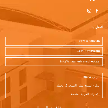
اتصل بنا
0002507 6 971+
73832862 5 971+
info@cityamericanschool.ae
ص.ب: 18484
شارع الشيخ عمار، الطلحة 2، عجمان
الإمارات العربية المتحدة